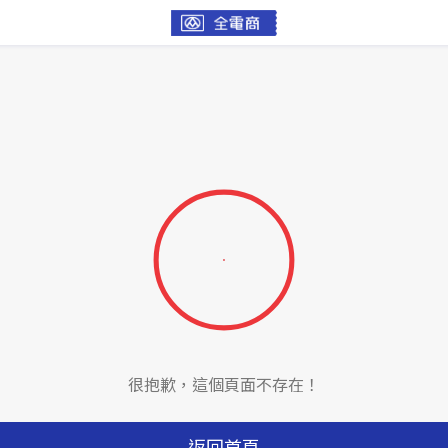
很抱歉，這個頁面不存在！
返回首頁