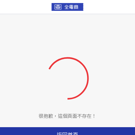
很抱歉，這個頁面不存在！
返回首頁