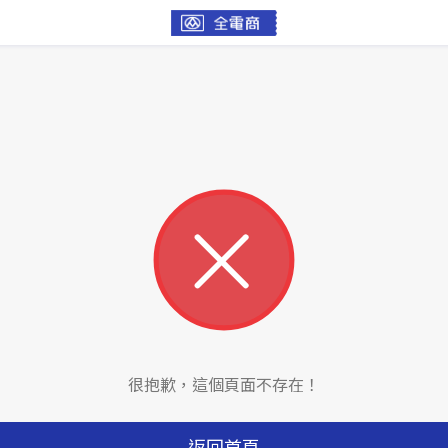
很抱歉，這個頁面不存在！
返回首頁