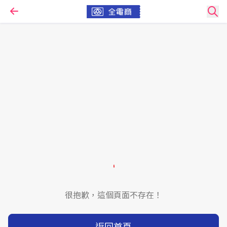
很抱歉，這個頁面不存在！
返回首頁