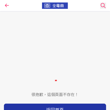
很抱歉，這個頁面不存在！
返回首頁