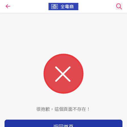
很抱歉，這個頁面不存在！
返回首頁