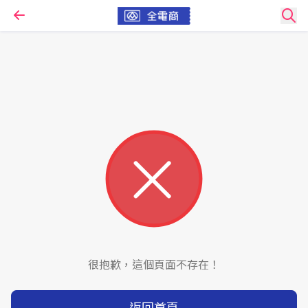
很抱歉，這個頁面不存在！
返回首頁