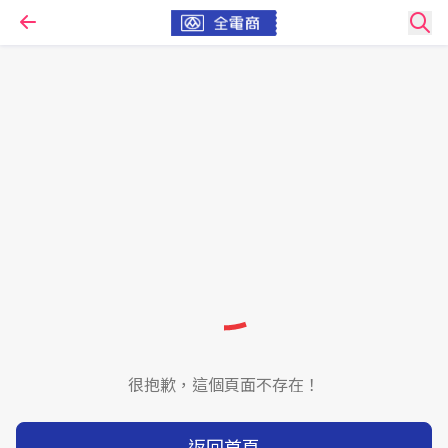
很抱歉，這個頁面不存在！
返回首頁