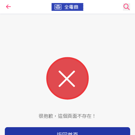
很抱歉，這個頁面不存在！
返回首頁