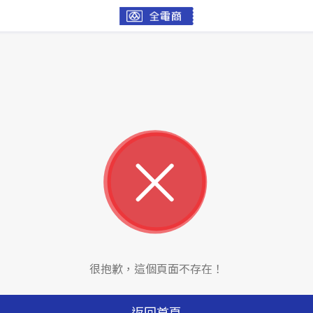
很抱歉，這個頁面不存在！
返回首頁