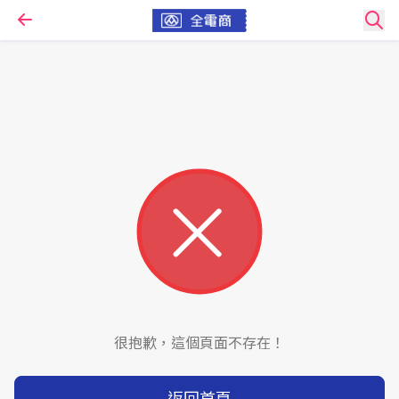
很抱歉，這個頁面不存在！
返回首頁