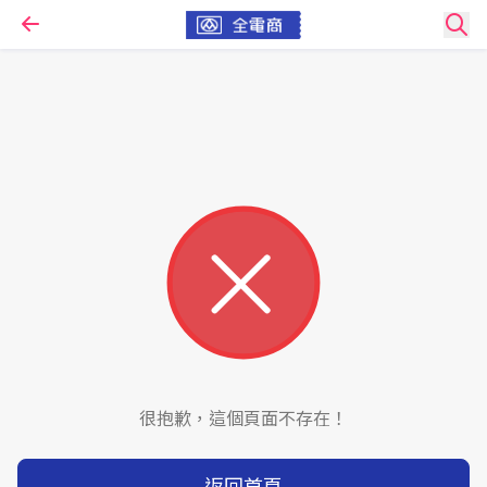
很抱歉，這個頁面不存在！
返回首頁