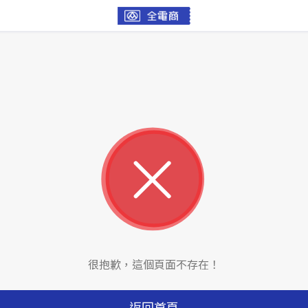
很抱歉，這個頁面不存在！
返回首頁