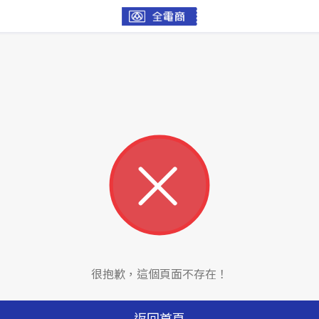
很抱歉，這個頁面不存在！
返回首頁