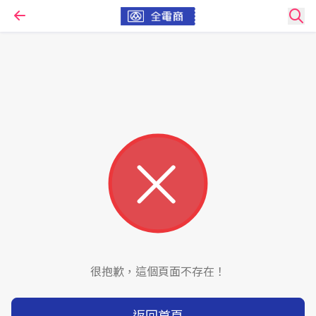
很抱歉，這個頁面不存在！
返回首頁