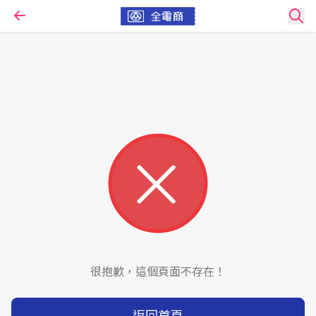
很抱歉，這個頁面不存在！
返回首頁