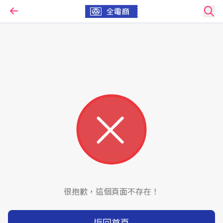
很抱歉，這個頁面不存在！
返回首頁