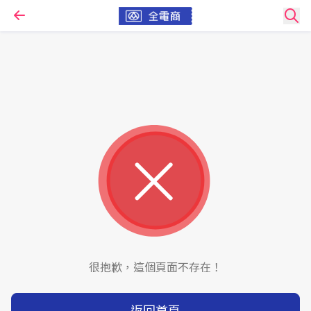
很抱歉，這個頁面不存在！
返回首頁