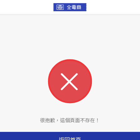
很抱歉，這個頁面不存在！
返回首頁