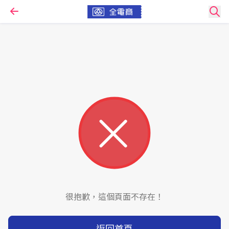
很抱歉，這個頁面不存在！
返回首頁