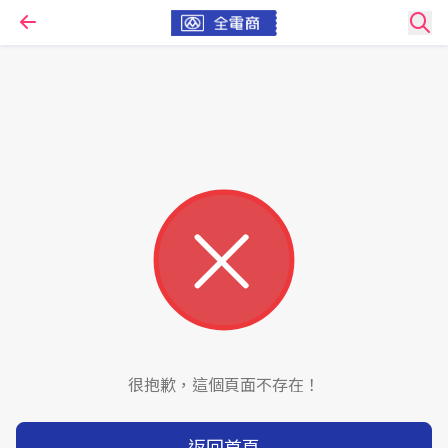
很抱歉，這個頁面不存在！
返回首頁