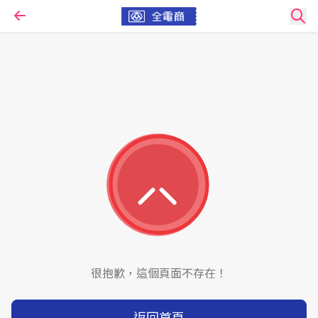
很抱歉，這個頁面不存在！
返回首頁