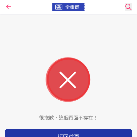
很抱歉，這個頁面不存在！
返回首頁