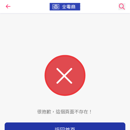
很抱歉，這個頁面不存在！
返回首頁