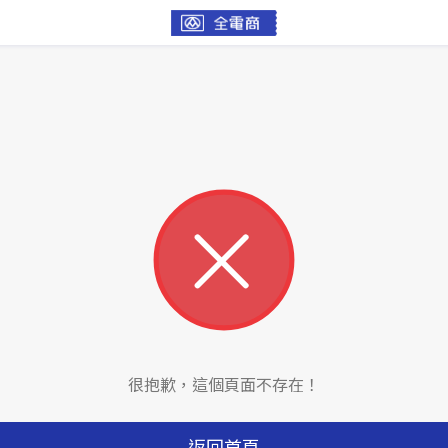
很抱歉，這個頁面不存在！
返回首頁