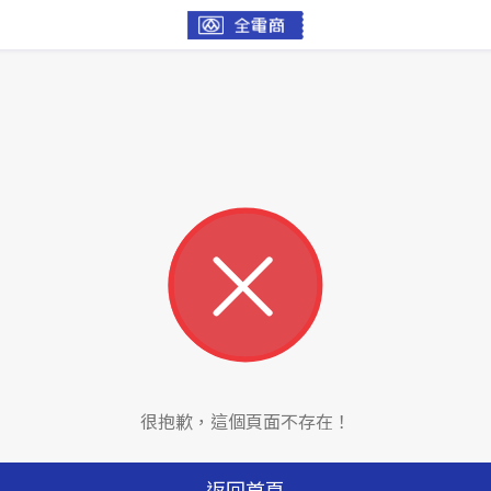
很抱歉，這個頁面不存在！
返回首頁