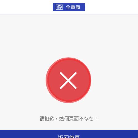
很抱歉，這個頁面不存在！
返回首頁