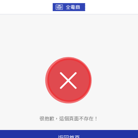
很抱歉，這個頁面不存在！
返回首頁