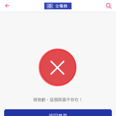
很抱歉，這個頁面不存在！
返回首頁