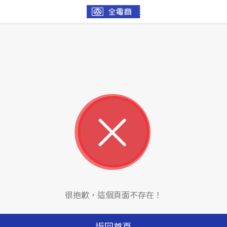
很抱歉，這個頁面不存在！
返回首頁