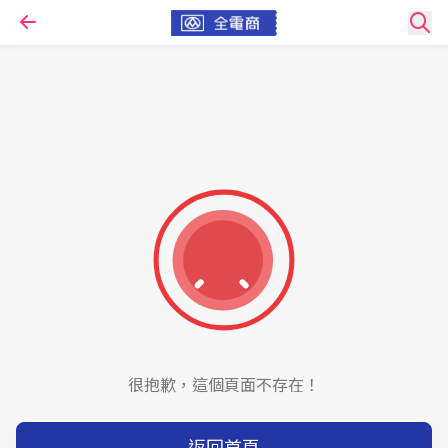
很抱歉，這個頁面不存在！
返回首頁