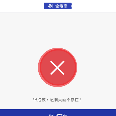
很抱歉，這個頁面不存在！
返回首頁