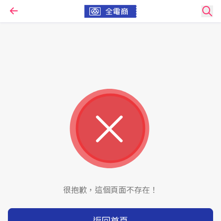
很抱歉，這個頁面不存在！
返回首頁