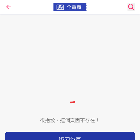
很抱歉，這個頁面不存在！
返回首頁