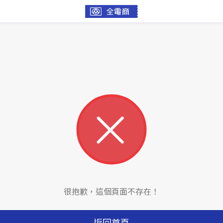
很抱歉，這個頁面不存在！
返回首頁