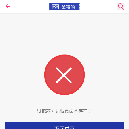
很抱歉，這個頁面不存在！
返回首頁