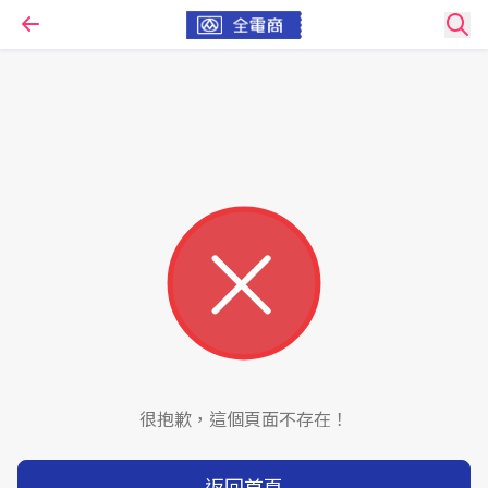
很抱歉，這個頁面不存在！
返回首頁