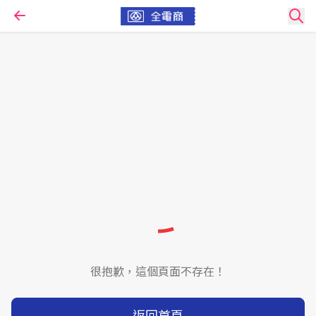
很抱歉，這個頁面不存在！
返回首頁