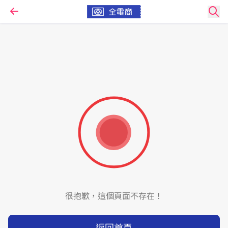
很抱歉，這個頁面不存在！
返回首頁