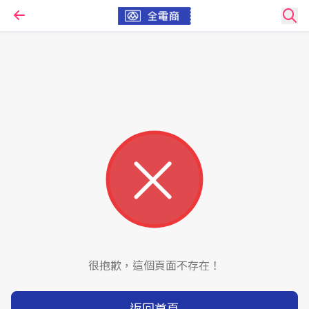
很抱歉，這個頁面不存在！
返回首頁