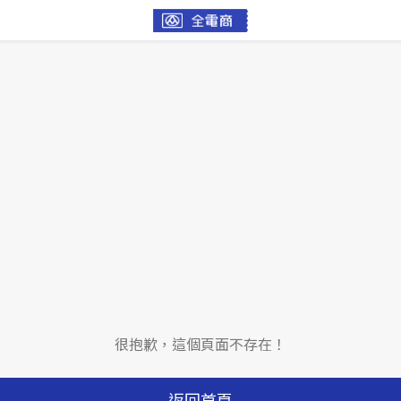
很抱歉，這個頁面不存在！
返回首頁