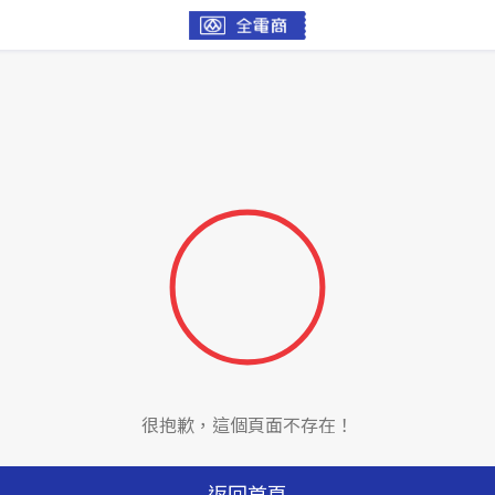
很抱歉，這個頁面不存在！
返回首頁