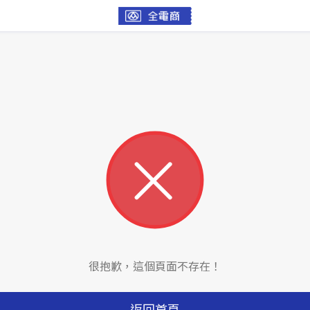
很抱歉，這個頁面不存在！
返回首頁