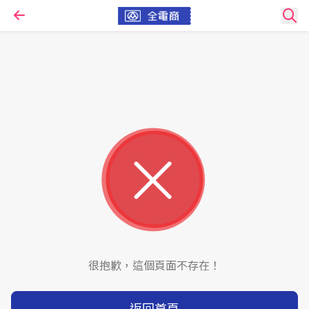
很抱歉，這個頁面不存在！
返回首頁