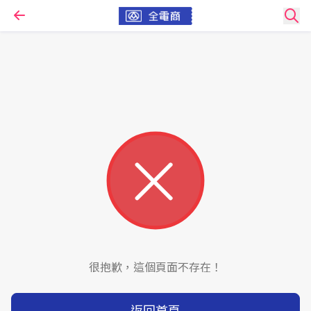
很抱歉，這個頁面不存在！
返回首頁