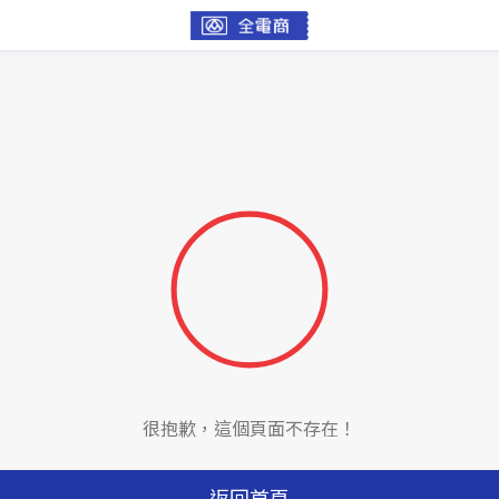
很抱歉，這個頁面不存在！
返回首頁