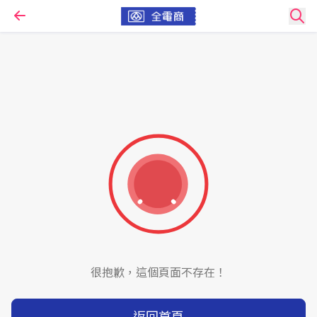
很抱歉，這個頁面不存在！
返回首頁