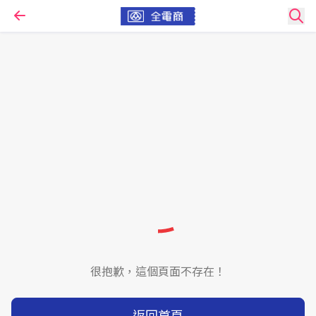
很抱歉，這個頁面不存在！
返回首頁