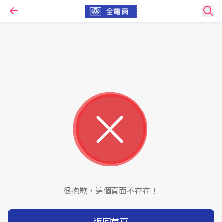
很抱歉，這個頁面不存在！
返回首頁