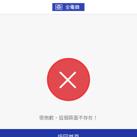
很抱歉，這個頁面不存在！
返回首頁